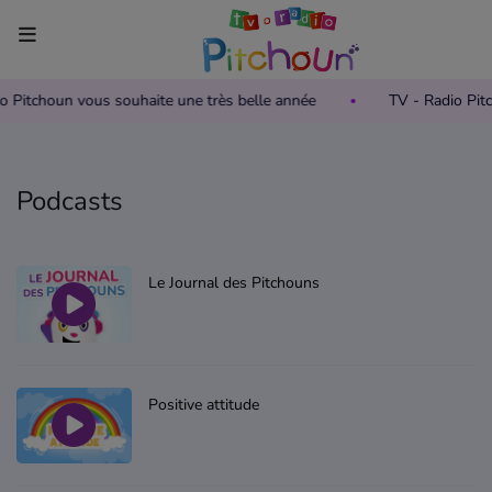
io Pitchoun vous souhaite une très belle année
TV - Radio Pi
Accueil
Télévision
Podcasts
Grille des programmes TV
Replay TV Pitchoun
Le Journal des Pitchouns
Où regarder TV Pitchoun ?
Radio
Positive attitude
Grille des programmes Radio
Podcasts