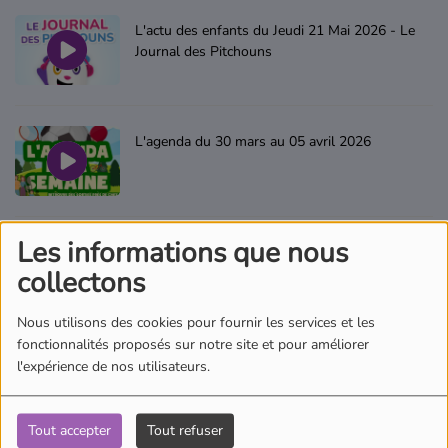
Où écouter Radio Pitchoun ?
L'actu des enfants du Jeudi 21 Mai 2026 - Le
Journal des Pitchouns
Pitchoun Rédac
L'agenda du 30 mars au 05 avril 2026
Qui sommes-nous ?
Contact
Les informations que nous
Les Histoires de Francis
collectons
Nous utilisons des cookies pour fournir les services et les
fonctionnalités proposés sur notre site et pour améliorer
Raconte-moi les animaux
l'expérience de nos utilisateurs.
Tout accepter
Tout refuser