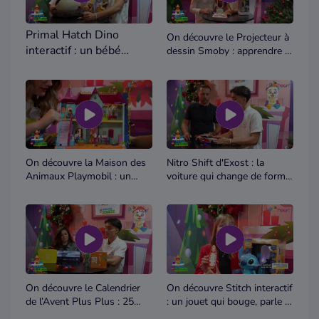
Primal Hatch Dino
On découvre le Projecteur à
interactif : un bébé
dessin Smoby : apprendre à
dessiner pas à pas – La
dinosaure qui éclot et
Maison des Jouets
prend vie – La Maison
des Jouets
On découvre la Maison des
Nitro Shift d'Exost : la
Animaux Playmobil : un
voiture qui change de forme
refuge plein de tendresse –
à toute vitesse – La Maison
La Maison des Jouets
des Jouets
On découvre le Calendrier
On découvre Stitch interactif
de l’Avent Plus Plus : 25
: un jouet qui bouge, parle et
surprises à construire – La
obéit ! – La Maison des