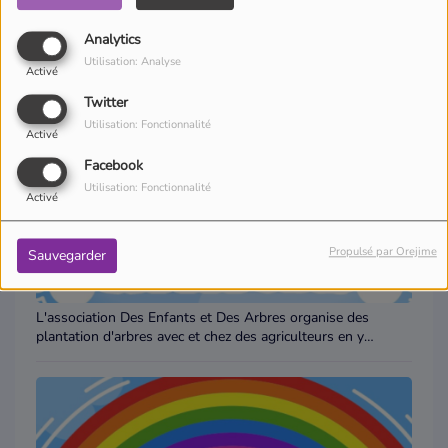
Nouvelle Ère Écologique - Positive attitude
Analytics
Utilisation: Analyse
Activé
Twitter
Utilisation: Fonctionnalité
Activé
Facebook
Utilisation: Fonctionnalité
Activé
Propulsé par Orejime
Sauvegarder
L'association Des Enfants et Des Arbres organise des
plantation d'arbres avec et chez des agriculteurs en y
associant des enfants. - Positive attitude -