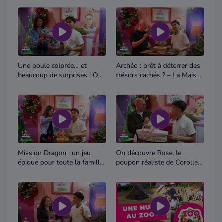
Maison des Jouets
Jouets
Une poule colorée… et
Archéo : prêt à déterrer des
beaucoup de surprises ! On
trésors cachés ? – La Maison
découvre Chick A Boo – La
des Jouets
Maison des Jouets
Mission Dragon : un jeu
On découvre Rose, le
épique pour toute la famille
poupon réaliste de Corolle -
– La Maison des Jouets
La Maison des Jouets