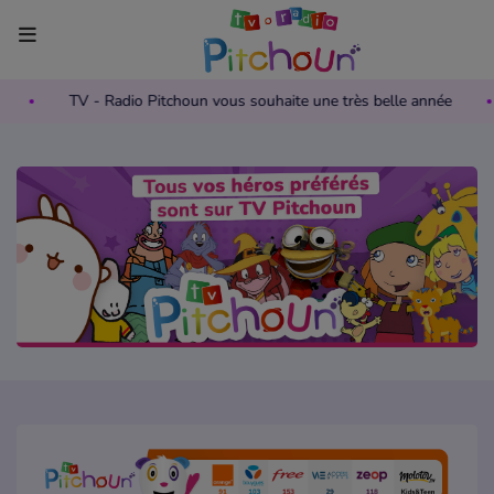
on Pièces Jaunes
TV - Radio Pitchoun vous souhaite une très b
Accueil
Télévision
Grille des programmes TV
Replay TV Pitchoun
Où regarder TV Pitchoun ?
Radio
Grille des programmes Radio
Podcasts