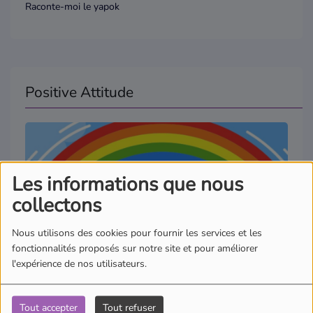
Raconte-moi le yapok
Positive Attitude
Les informations que nous
collectons
Nous utilisons des cookies pour fournir les services et les
fonctionnalités proposés sur notre site et pour améliorer
l'expérience de nos utilisateurs.
Un Plastique Révolutionnaire : Le Japon Ouvre la Voie à une
Tout accepter
Tout refuser