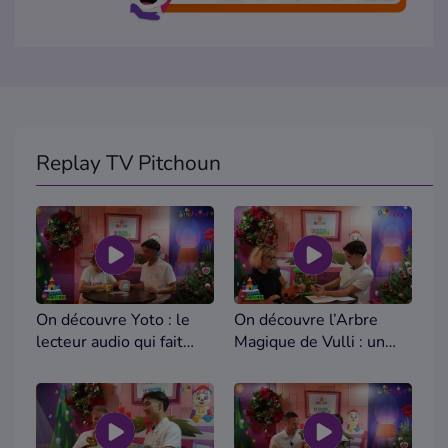
Où écouter Radio Pitchoun ?
Pitchoun Rédac
Qui sommes-nous ?
Replay TV Pitchoun
Contact
On découvre Yoto : le
On découvre l’Arbre
lecteur audio qui fait
Magique de Vulli : un
grandir l’imagination –
monde miniature plein
La Maison des Jouets
d’aventures – La Maison
des Jouets