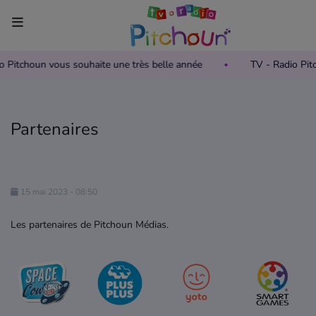
io Pitchoun vous souhaite une très belle année
TV - Radio Pi
Accueil
Télévision
Partenaires
Grille des programmes TV
Replay TV Pitchoun
15 mai 2023 - 08:50
Où regarder TV Pitchoun ?
Les partenaires de Pitchoun Médias.
Radio
Grille des programmes Radio
Podcasts