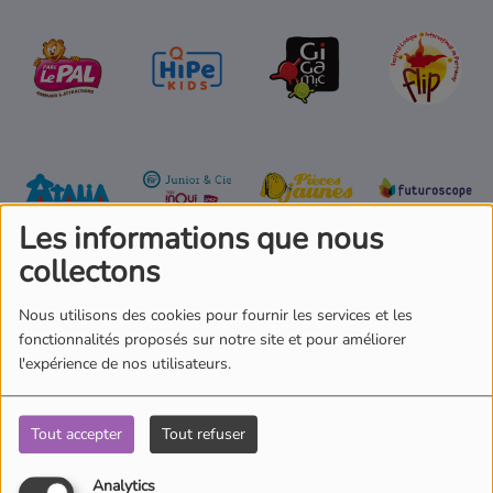
Où écouter Radio Pitchoun ?
Pitchoun Rédac
Qui sommes-nous ?
Les informations que nous
Contact
collectons
Nous utilisons des cookies pour fournir les services et les
fonctionnalités proposés sur notre site et pour améliorer
l'expérience de nos utilisateurs.
Commentaires(0)
Tout accepter
Tout refuser
Analytics