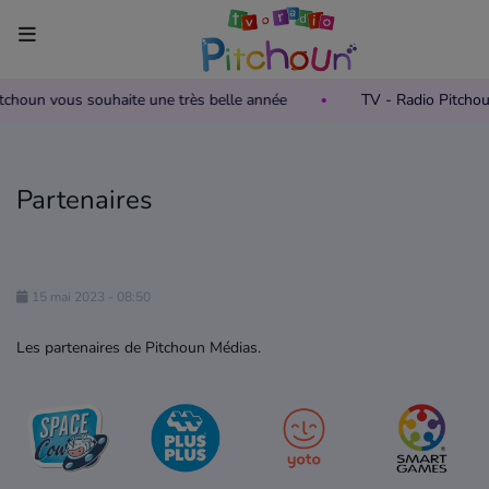
Pitchoun vous souhaite une très belle année
TV - Radio Pitcho
Accueil
Télévision
Partenaires
Grille des programmes TV
Replay TV Pitchoun
15 mai 2023 - 08:50
Où regarder TV Pitchoun ?
Les partenaires de Pitchoun Médias.
Radio
Grille des programmes Radio
Podcasts