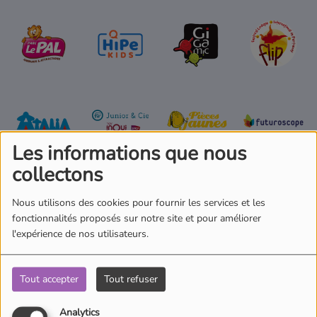
Où écouter Radio Pitchoun ?
Pitchoun Rédac
Qui sommes-nous ?
Les informations que nous
Contact
collectons
Nous utilisons des cookies pour fournir les services et les
fonctionnalités proposés sur notre site et pour améliorer
l'expérience de nos utilisateurs.
Commentaires(0)
Tout accepter
Tout refuser
Analytics