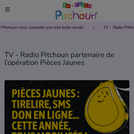
io Pitchoun vous souhaite une très belle année
TV - Radio Pit
Accueil
Télévision
TV - Radio Pitchoun partenaire de
Grille des programmes TV
l’opération Pièces Jaunes
Replay TV Pitchoun
Où regarder TV Pitchoun ?
Radio
Grille des programmes Radio
Podcasts