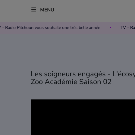
MENU
TV - Radio Pitchoun vous souhaite une très belle année
TV -
Accueil
Télévision
Grille des programmes TV
Les soigneurs engagés - L'écos
Zoo Académie Saison 02
Replay TV Pitchoun
Où regarder TV Pitchoun ?
Radio
Grille des programmes Radio