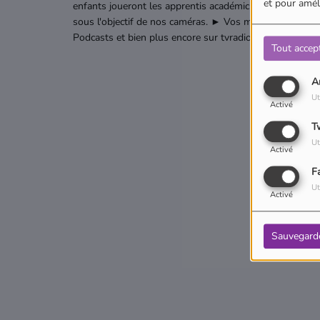
et pour améli
enfants joueront les apprentis académiciens en accumula
sous l'objectif de nos caméras. ► Vos médias pour les
Podcasts et bien plus encore sur tvradiopitchoun.fr ! ✨
Tout accep
A
Ut
Activé
T
Ut
Activé
F
Ut
Activé
Sauvegard