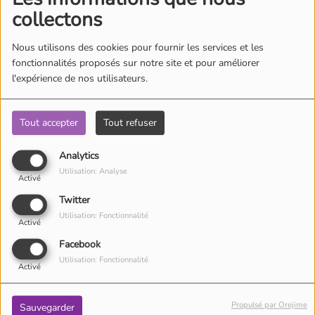
collectons
Où écouter Radio Pitchoun ?
Nous utilisons des cookies pour fournir les services et les
fonctionnalités proposés sur notre site et pour améliorer
Pitchoun Rédac
l'expérience de nos utilisateurs.
Musique et danse pour enfants par Pitchoun Médias : Vos médias
pour les enfants
et la famille
!
Qui sommes-nous ?
Tout accepter
Tout refuser
Contact
Analytics
Utilisation: Analyse
Activé
Twitter
Utilisation: Fonctionnalité
Activé
Facebook
Utilisation: Fonctionnalité
Activé
Propulsé par Orejime
Sauvegarder