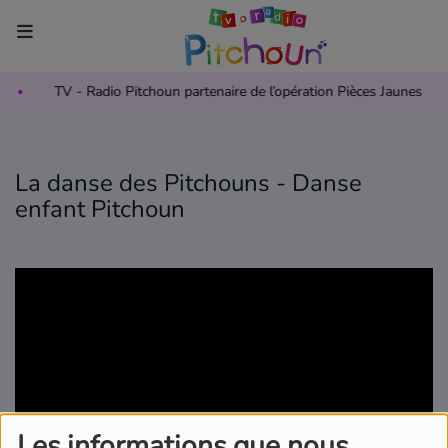
TV - Radio Pitchoun partenaire de l’opération Pièces Jaunes
Accueil
Télévision
La danse des Pitchouns - Danse
Grille des programmes TV
enfant Pitchoun
Replay TV Pitchoun
Où regarder TV Pitchoun ?
Radio
Grille des programmes Radio
Podcasts
Les informations que nous