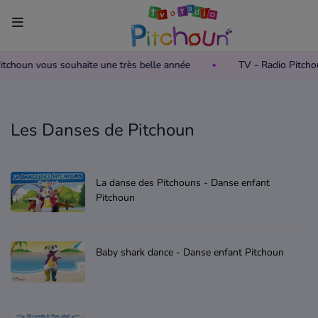
Pitchoun vous souhaite une très belle année
TV - Radio Pitch
Accueil
Télévision
Les Danses de Pitchoun
Grille des programmes TV
Replay TV Pitchoun
La danse des Pitchouns - Danse enfant
Pitchoun
Où regarder TV Pitchoun ?
Radio
Baby shark dance - Danse enfant Pitchoun
Grille des programmes Radio
Podcasts