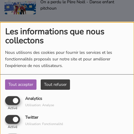
On a perdu le Père Noël - Danse enfant
Où écouter Radio Pitchoun ?
pitchoun
Pitchoun Rédac
Les informations que nous
Ce que je préfère - Danse enfant Pitchoun
collectons
Qui sommes-nous ?
Nous utilisons des cookies pour fournir les services et les
fonctionnalités proposés sur notre site et pour améliorer
Au Royaume des Pitchouns - Danse enfant
Contact
l'expérience de nos utilisateurs.
pitchoun
Tout accepter
Tout refuser
Mon Pitchoun - Danse enfant pitchoun
Analytics
Utilisation: Analyse
Activé
Twitter
Utilisation: Fonctionnalité
Activé