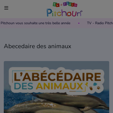
o Pitchoun vous souhaite une très belle année
TV - Radio Pitc
Accueil
Télévision
Abecedaire des animaux
Grille des programmes TV
Replay TV Pitchoun
Où regarder TV Pitchoun ?
Radio
Grille des programmes Radio
Podcasts