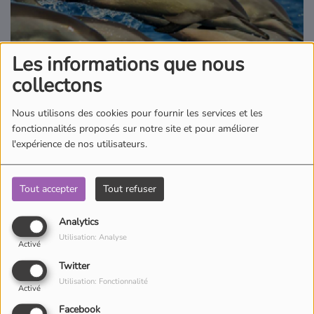
Où écouter Radio Pitchoun ?
Les informations que nous
Pitchoun Rédac
collectons
Qui sommes-nous ?
Nous utilisons des cookies pour fournir les services et les
fonctionnalités proposés sur notre site et pour améliorer
l'expérience de nos utilisateurs.
Contact
Tout accepter
Tout refuser
Partez à la découverte des animaux avec Guillaume qui vous fait
découvrir les différents animaux qui peuplent notre planète dans
Analytics
l’Abécédaire des animaux.
Utilisation: Analyse
Activé
Twitter
Utilisation: Fonctionnalité
Activé
Facebook