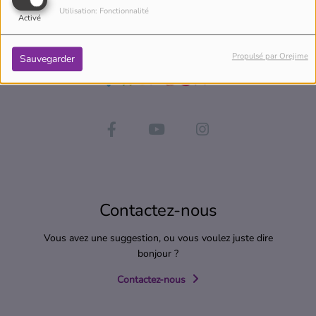
Utilisation: Fonctionnalité
Activé
Propulsé par Orejime
Sauvegarder
Contactez-nous
Vous avez une suggestion, ou vous voulez juste dire
bonjour ?
Contactez-nous