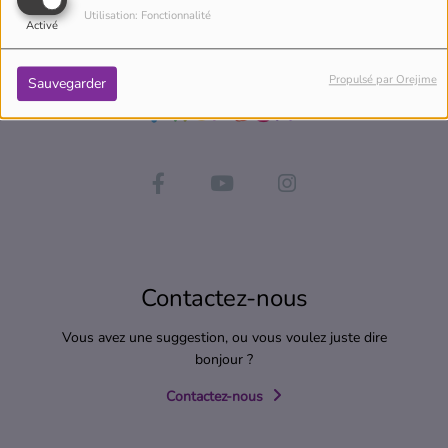
Utilisation: Fonctionnalité
Activé
Propulsé par Orejime
Sauvegarder
Contactez-nous
Vous avez une suggestion, ou vous voulez juste dire
bonjour ?
Contactez-nous