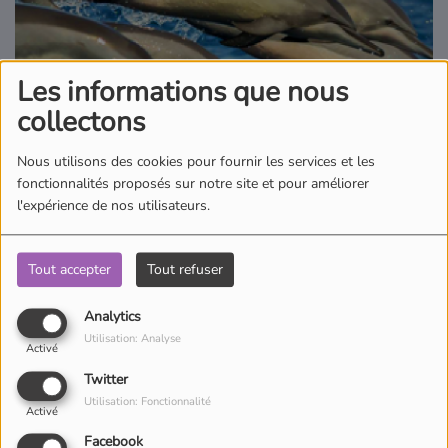
Où écouter Radio Pitchoun ?
Les informations que nous
Pitchoun Rédac
collectons
Qui sommes-nous ?
Nous utilisons des cookies pour fournir les services et les
fonctionnalités proposés sur notre site et pour améliorer
l'expérience de nos utilisateurs.
Contact
Tout accepter
Tout refuser
Partez à la découverte des animaux avec Guillaume qui vous fait
découvrir les différents animaux qui peuplent notre planète dans
Analytics
l’Abécédaire des animaux.
Utilisation: Analyse
Activé
Twitter
Utilisation: Fonctionnalité
Activé
Facebook