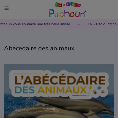
 Pitchoun vous souhaite une très belle année
TV - Radio Pitch
Accueil
Télévision
Abecedaire des animaux
Grille des programmes TV
Replay TV Pitchoun
Où regarder TV Pitchoun ?
Radio
Grille des programmes Radio
Podcasts