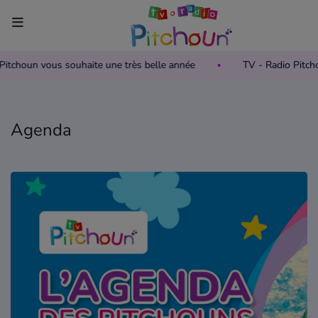
 Pitchoun vous souhaite une très belle année
TV - Radio Pitc
Accueil
Télévision
Agenda
Grille des programmes TV
Replay TV Pitchoun
Où regarder TV Pitchoun ?
Radio
Grille des programmes Radio
Podcasts