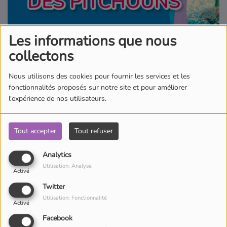
Où écouter Radio Pitchoun ?
Les informations que nous
Pitchoun Rédac
collectons
Nous utilisons des cookies pour fournir les services et les
Qui sommes-nous ?
fonctionnalités proposés sur notre site et pour améliorer
l'expérience de nos utilisateurs.
Contact
Tout accepter
Tout refuser
Avec Pitchoun Agenda, retrouvez toutes les sorties en famille du
Analytics
moment ! Retrouvez aussi des bons plans partout en France !
Utilisation: Analyse
Activé
Twitter
Utilisation: Fonctionnalité
Activé
Facebook