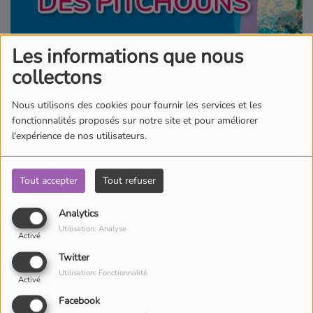
Où écouter Radio Pitchoun ?
Les informations que nous
Pitchoun Rédac
collectons
Nous utilisons des cookies pour fournir les services et les
Qui sommes-nous ?
fonctionnalités proposés sur notre site et pour améliorer
l'expérience de nos utilisateurs.
Contact
Tout accepter
Tout refuser
Avec Pitchoun Agenda, retrouvez toutes les sorties en famille du
Analytics
moment ! Retrouvez aussi des bons plans partout en France !
Utilisation: Analyse
Activé
Twitter
Utilisation: Fonctionnalité
Activé
Facebook