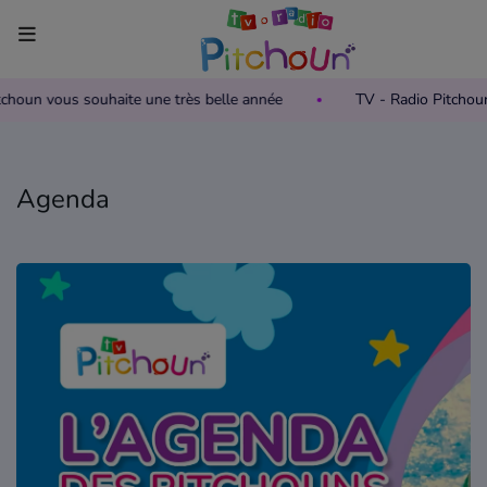
itchoun vous souhaite une très belle année
TV - Radio Pitchou
Accueil
Télévision
Agenda
Grille des programmes TV
Replay TV Pitchoun
Où regarder TV Pitchoun ?
Radio
Grille des programmes Radio
Podcasts