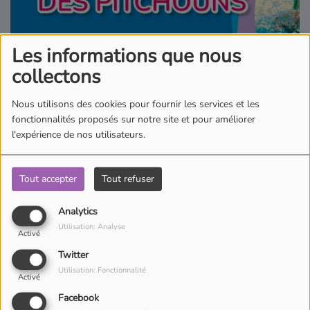
Où écouter Radio Pitchoun ?
Les informations que nous
Pitchoun Rédac
collectons
Nous utilisons des cookies pour fournir les services et les
Qui sommes-nous ?
fonctionnalités proposés sur notre site et pour améliorer
l'expérience de nos utilisateurs.
Contact
Tout accepter
Tout refuser
Avec Pitchoun Agenda, retrouvez toutes les sorties en famille du
Analytics
moment ! Retrouvez aussi des bons plans partout en France !
Utilisation: Analyse
Activé
Twitter
Utilisation: Fonctionnalité
Activé
Facebook