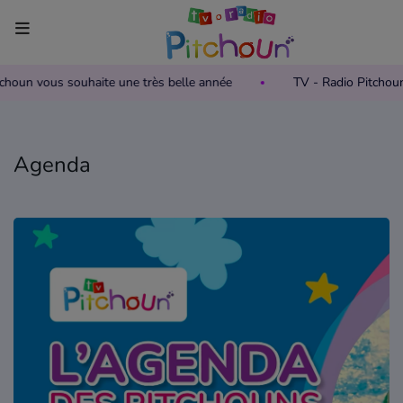
itchoun vous souhaite une très belle année
TV - Radio Pitchou
Accueil
Télévision
Agenda
Grille des programmes TV
Replay TV Pitchoun
Où regarder TV Pitchoun ?
Radio
Grille des programmes Radio
Podcasts