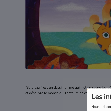
Podcasts
Où écouter Radio Pitchoun ?
Pitchoun Rédac
Qui sommes-nous ?
Contact
"Balthazar" est un dessin animé qui met en scène les pé
et découvre le monde qui l'entoure en compagnie de se
Les in
Nous utilison