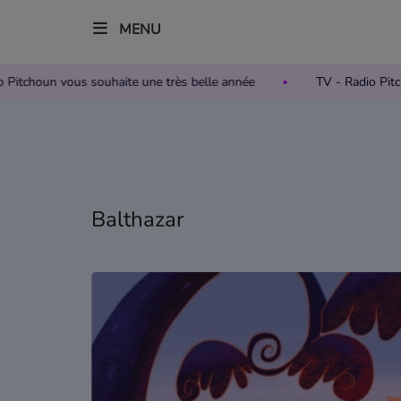
MENU
- Radio Pitchoun vous souhaite une très belle année
TV - Radi
Accueil
Télévision
Grille des programmes TV
Balthazar
Replay TV Pitchoun
Où regarder TV Pitchoun ?
Radio
Grille des programmes Radio