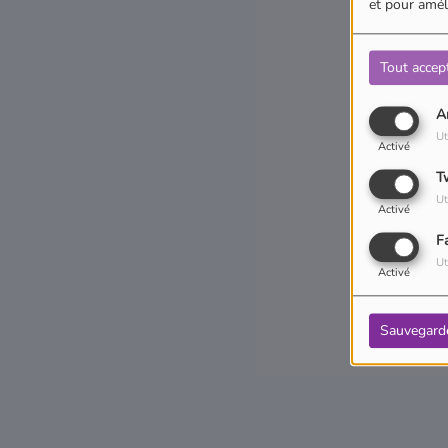
et pour améli
Tout accep
A
Ut
Activé
T
Ut
Activé
F
Ut
Activé
Sauvegard