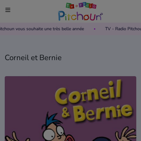
 Pitchoun vous souhaite une très belle année
TV - Radio Pitch
Accueil
Télévision
Corneil et Bernie
Grille des programmes TV
Replay TV Pitchoun
Où regarder TV Pitchoun ?
Radio
Grille des programmes Radio
Podcasts