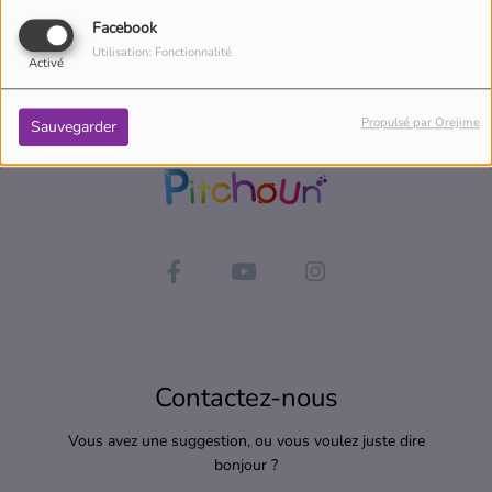
Facebook
Utilisation: Fonctionnalité
Activé
Propulsé par Orejime
Sauvegarder
Contactez-nous
Vous avez une suggestion, ou vous voulez juste dire
bonjour ?