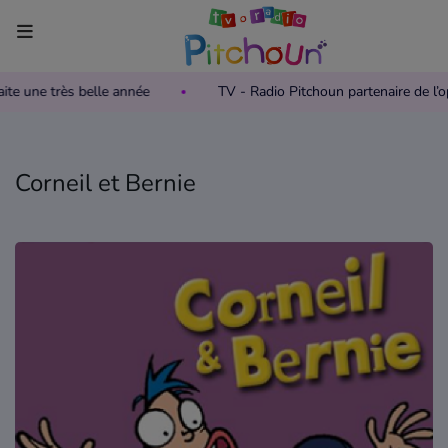
aite une très belle année
TV - Radio Pitchoun partenaire de l
Accueil
Télévision
Corneil et Bernie
Grille des programmes TV
Replay TV Pitchoun
Où regarder TV Pitchoun ?
Radio
Grille des programmes Radio
Podcasts