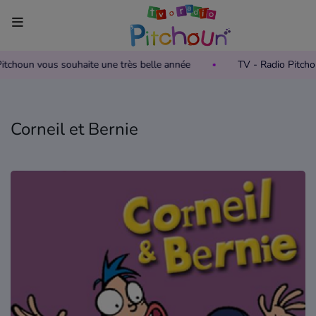
 Pitchoun vous souhaite une très belle année
TV - Radio Pitch
Accueil
Télévision
Corneil et Bernie
Grille des programmes TV
Replay TV Pitchoun
Où regarder TV Pitchoun ?
Radio
Grille des programmes Radio
Podcasts