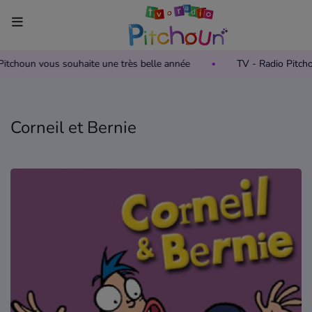
 Pitchoun vous souhaite une très belle année
TV - Radio Pitc
Accueil
Télévision
Corneil et Bernie
Grille des programmes TV
Replay TV Pitchoun
Où regarder TV Pitchoun ?
Radio
Grille des programmes Radio
Podcasts