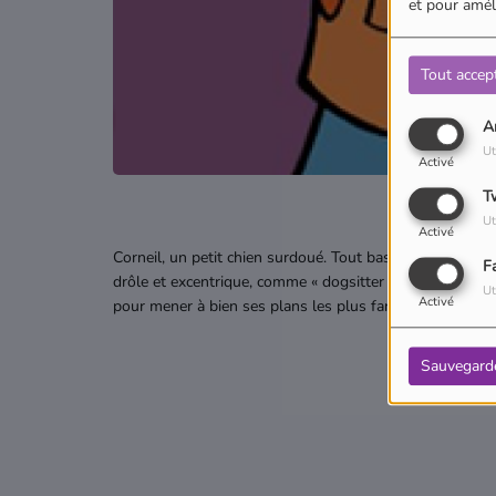
et pour améli
Tout accep
A
Ut
Activé
T
Ut
Activé
Corneil, un petit chien surdoué. Tout bascule le jour où
F
drôle et excentrique, comme « dogsitter ». Celui-ci ne va
Ut
Activé
pour mener à bien ses plans les plus farfelus.
Sauvegard