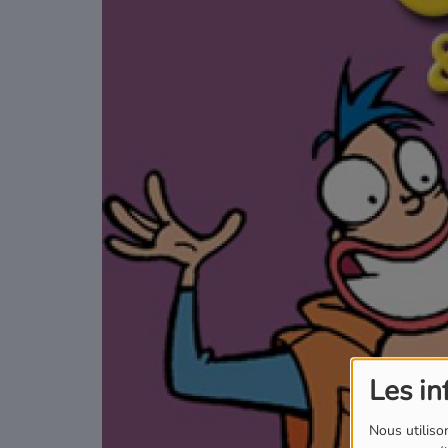
Podcasts
Où écouter Radio Pitchoun ?
Pitchoun Rédac
Qui sommes-nous ?
Contact
Les in
Nous utilison