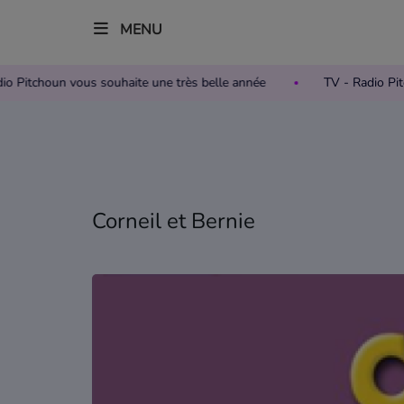
MENU
- Radio Pitchoun vous souhaite une très belle année
TV - Radi
Accueil
Télévision
Grille des programmes TV
Corneil et Bernie
Replay TV Pitchoun
Où regarder TV Pitchoun ?
Radio
Grille des programmes Radio