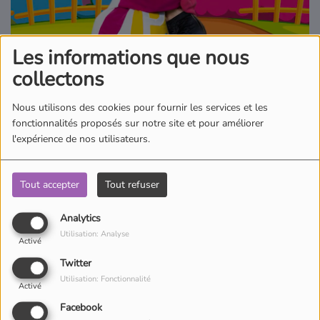
Où écouter Radio Pitchoun ?
Les informations que nous
Pitchoun Rédac
collectons
Nous utilisons des cookies pour fournir les services et les
Qui sommes-nous ?
fonctionnalités proposés sur notre site et pour améliorer
l'expérience de nos utilisateurs.
Contact
Tout accepter
Tout refuser
Qui n’a jamais rêver de savoir danser ? Ne rêvez plus et levez-vous
Analytics
grâce à Pitchoun, Juliana, Clara, Guillaume et Valentin.
Utilisation: Analyse
Activé
Twitter
Utilisation: Fonctionnalité
Activé
Facebook