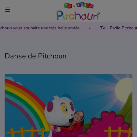
itchoun vous souhaite une très belle année
TV - Radio Pitchou
Accueil
Télévision
Danse de Pitchoun
Grille des programmes TV
Replay TV Pitchoun
Où regarder TV Pitchoun ?
Radio
Grille des programmes Radio
Podcasts