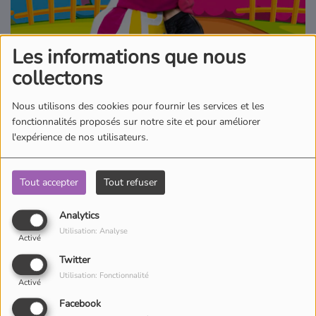
Où écouter Radio Pitchoun ?
Les informations que nous
Pitchoun Rédac
collectons
Nous utilisons des cookies pour fournir les services et les
Qui sommes-nous ?
fonctionnalités proposés sur notre site et pour améliorer
l'expérience de nos utilisateurs.
Contact
Tout accepter
Tout refuser
Qui n’a jamais rêver de savoir danser ? Ne rêvez plus et levez-vous
Analytics
grâce à Pitchoun, Juliana, Clara, Guillaume et Valentin.
Utilisation: Analyse
Activé
Twitter
Utilisation: Fonctionnalité
Activé
Facebook