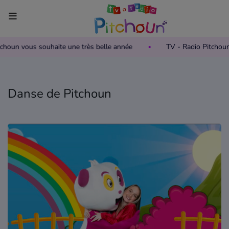
itchoun vous souhaite une très belle année
TV - Radio Pitchou
Accueil
Télévision
Danse de Pitchoun
Grille des programmes TV
Replay TV Pitchoun
Où regarder TV Pitchoun ?
Radio
Grille des programmes Radio
Podcasts