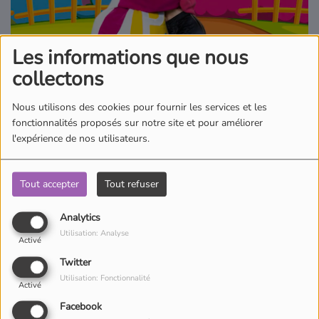
Où écouter Radio Pitchoun ?
Les informations que nous
Pitchoun Rédac
collectons
Nous utilisons des cookies pour fournir les services et les
Qui sommes-nous ?
fonctionnalités proposés sur notre site et pour améliorer
l'expérience de nos utilisateurs.
Contact
Tout accepter
Tout refuser
Qui n’a jamais rêver de savoir danser ? Ne rêvez plus et levez-vous
Analytics
grâce à Pitchoun, Juliana, Clara, Guillaume et Valentin.
Utilisation: Analyse
Activé
Twitter
Utilisation: Fonctionnalité
Activé
Facebook