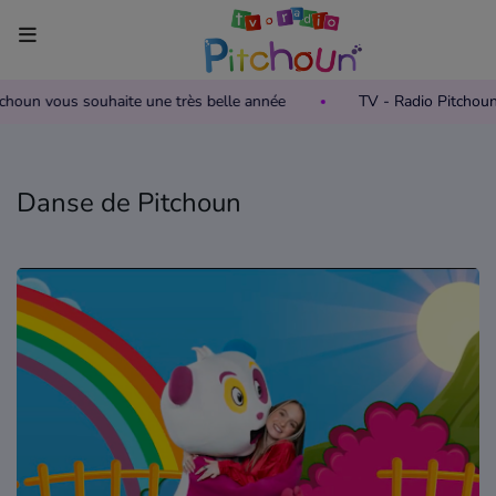
itchoun vous souhaite une très belle année
TV - Radio Pitchou
Accueil
Télévision
Danse de Pitchoun
Grille des programmes TV
Replay TV Pitchoun
Où regarder TV Pitchoun ?
Radio
Grille des programmes Radio
Podcasts