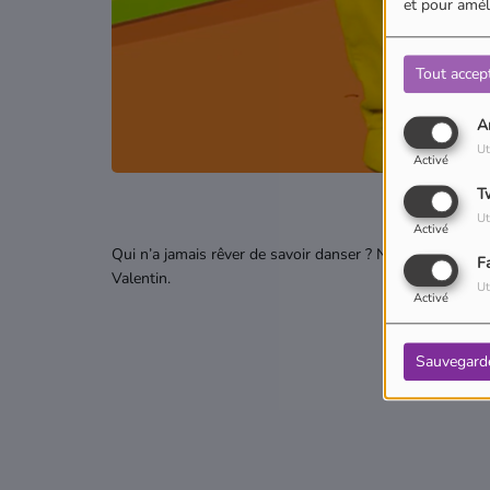
et pour améli
Tout accep
A
Ut
Activé
T
Ut
Activé
Qui n’a jamais rêver de savoir danser ? Ne rêvez plus et
F
Valentin.
Ut
Activé
Sauvegard