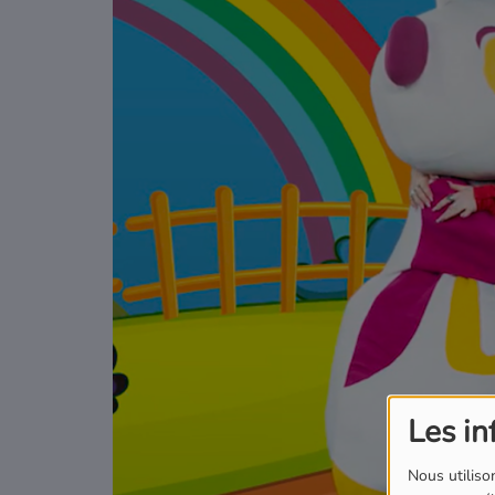
Podcasts
Où écouter Radio Pitchoun ?
Pitchoun Rédac
Qui sommes-nous ?
Contact
Les in
Nous utilison