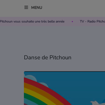
MENU
adio Pitchoun vous souhaite une très belle année
TV - Radio 
Accueil
Télévision
Grille des programmes TV
Danse de Pitchoun
Replay TV Pitchoun
Où regarder TV Pitchoun ?
Radio
Grille des programmes Radio