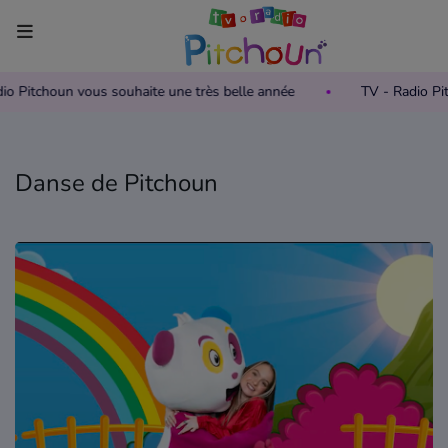
adio Pitchoun vous souhaite une très belle année
TV - Radio P
Accueil
Télévision
Danse de Pitchoun
Grille des programmes TV
Replay TV Pitchoun
Où regarder TV Pitchoun ?
Radio
Grille des programmes Radio
Podcasts