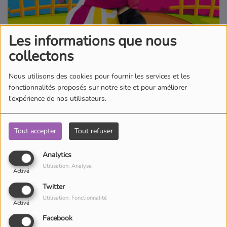
Où écouter Radio Pitchoun ?
Les informations que nous
Pitchoun Rédac
collectons
Nous utilisons des cookies pour fournir les services et les
Qui sommes-nous ?
fonctionnalités proposés sur notre site et pour améliorer
l'expérience de nos utilisateurs.
Contact
Tout accepter
Tout refuser
Qui n’a jamais rêver de savoir danser ? Ne rêvez plus et levez-vous
Analytics
grâce à Pitchoun, Juliana, Clara, Guillaume et Valentin.
Utilisation: Analyse
Activé
Twitter
Utilisation: Fonctionnalité
Activé
Facebook