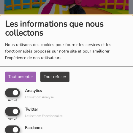
Où écouter Radio Pitchoun ?
Les informations que nous
Pitchoun Rédac
collectons
Nous utilisons des cookies pour fournir les services et les
Qui sommes-nous ?
fonctionnalités proposés sur notre site et pour améliorer
l'expérience de nos utilisateurs.
Contact
Tout accepter
Tout refuser
Qui n’a jamais rêver de savoir danser ? Ne rêvez plus et levez-vous
Analytics
grâce à Pitchoun, Juliana, Clara, Guillaume et Valentin.
Utilisation: Analyse
Activé
Twitter
Utilisation: Fonctionnalité
Activé
Facebook