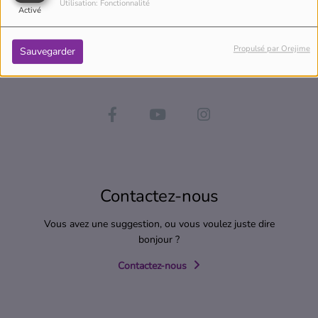
Utilisation: Fonctionnalité
Activé
Propulsé par Orejime
Sauvegarder
Contactez-nous
Vous avez une suggestion, ou vous voulez juste dire
bonjour ?
Contactez-nous