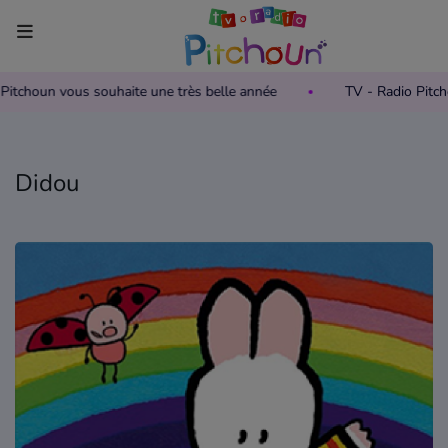
o Pitchoun vous souhaite une très belle année
TV - Radio Pitc
Accueil
Télévision
Didou
Grille des programmes TV
Replay TV Pitchoun
Où regarder TV Pitchoun ?
Radio
Grille des programmes Radio
Podcasts