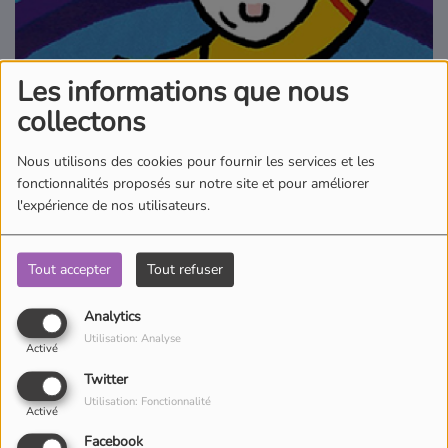
Où écouter Radio Pitchoun ?
Les informations que nous
Pitchoun Rédac
collectons
Qui sommes-nous ?
Nous utilisons des cookies pour fournir les services et les
fonctionnalités proposés sur notre site et pour améliorer
l'expérience de nos utilisateurs.
Contact
Tout accepter
Tout refuser
Tu veux voyager ou rencontrer des animaux ? C'est possible avec
Didou et Yoko. Avec eux, tu vas apprendre à dessiner et colorier
Analytics
tout ce que tu veux ! Ton imagination est la seule limite !
Utilisation: Analyse
Activé
Twitter
Utilisation: Fonctionnalité
Activé
Facebook