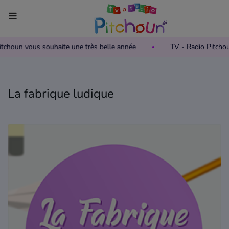
Pitchoun vous souhaite une très belle année
TV - Radio Pitcho
Accueil
Télévision
La fabrique ludique
Grille des programmes TV
Replay TV Pitchoun
Où regarder TV Pitchoun ?
Radio
Grille des programmes Radio
Podcasts