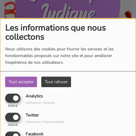
Où écouter Radio Pitchoun ?
Les informations que nous
Pitchoun Rédac
collectons
Qui sommes-nous ?
Nous utilisons des cookies pour fournir les services et les
fonctionnalités proposés sur notre site et pour améliorer
l'expérience de nos utilisateurs.
Contact
Tout accepter
Tout refuser
Découpez, collez, créez avec Clara, tous les jours sur TV Pitchoun !
Apprenez à fabriquer vos objets vous-mêmes avec les tutos de
Analytics
Clara « Do It Yourself ».
Utilisation: Analyse
Activé
Twitter
Utilisation: Fonctionnalité
Activé
Facebook