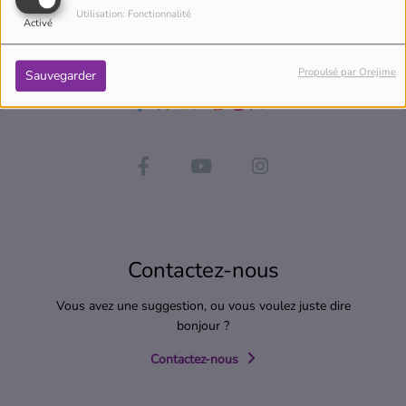
Utilisation: Fonctionnalité
Activé
Propulsé par Orejime
Sauvegarder
Contactez-nous
Vous avez une suggestion, ou vous voulez juste dire
bonjour ?
Contactez-nous