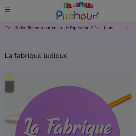
TV - Radio Pitchoun partenaire de l’opération Pièces Jaunes
Accueil
Télévision
La fabrique ludique
Grille des programmes TV
Replay TV Pitchoun
Où regarder TV Pitchoun ?
Radio
Grille des programmes Radio
Podcasts