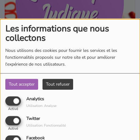
Où écouter Radio Pitchoun ?
Les informations que nous
Pitchoun Rédac
collectons
Qui sommes-nous ?
Nous utilisons des cookies pour fournir les services et les
fonctionnalités proposés sur notre site et pour améliorer
l'expérience de nos utilisateurs.
Contact
Tout accepter
Tout refuser
Découpez, collez, créez avec Clara, tous les jours sur TV Pitchoun !
Apprenez à fabriquer vos objets vous-mêmes avec les tutos de
Analytics
Clara « Do It Yourself ».
Utilisation: Analyse
Activé
Twitter
Utilisation: Fonctionnalité
Activé
Facebook