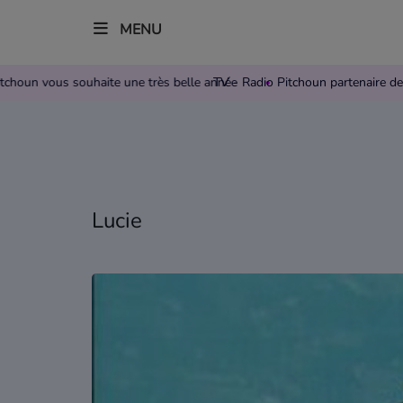
MENU
dio Pitchoun vous souhaite une très belle année
TV - Radio Pitchoun partenai
Accueil
Télévision
Grille des programmes TV
Lucie
Replay TV Pitchoun
Où regarder TV Pitchoun ?
Radio
Grille des programmes Radio