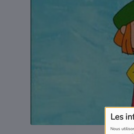
Podcasts
Où écouter Radio Pitchoun ?
Pitchoun Rédac
Qui sommes-nous ?
Contact
Les in
Nous utilison