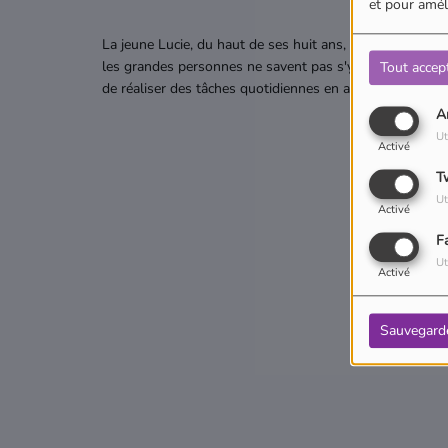
et pour améli
La jeune Lucie, du haut de ses huit ans, est déjà sûre d
les grandes personnes ne savent pas s'y prendre et se c
Tout accep
de réaliser des tâches quotidiennes en allant beaucoup p
A
Ut
Activé
T
Ut
Activé
F
Ut
Activé
Sauvegard