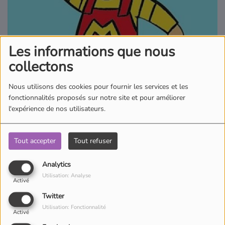
Où écouter Radio Pitchoun ?
Pitchoun Rédac
Les informations que nous
collectons
Qui sommes-nous ?
Nous utilisons des cookies pour fournir les services et les
fonctionnalités proposés sur notre site et pour améliorer
Contact
l'expérience de nos utilisateurs.
Tout accepter
Tout refuser
Milo est un petit lapin gentil et taquin qui vit des aventures
amusantes, illustrant la réalité quotidienne des tout-petits. Son
Analytics
univers est si riche, que les enfants s’identifient avec plaisir, aux
Utilisation: Analyse
grands et petits évènements qui font la vie de Milo.
Activé
Twitter
Utilisation: Fonctionnalité
Activé