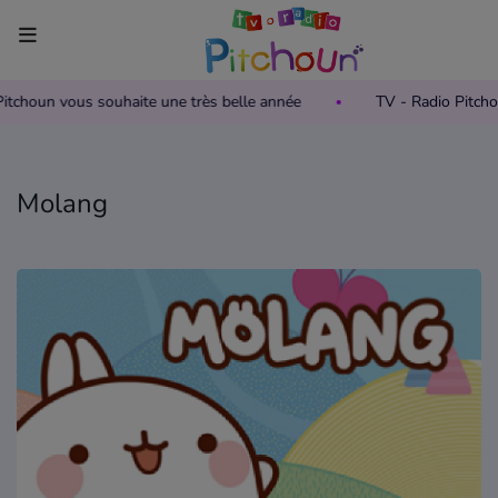
 Pitchoun vous souhaite une très belle année
TV - Radio Pitch
Accueil
Télévision
Molang
Grille des programmes TV
Replay TV Pitchoun
Où regarder TV Pitchoun ?
Radio
Grille des programmes Radio
Podcasts