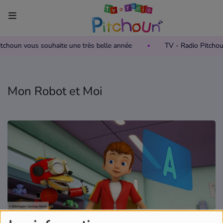
Pitchoun vous souhaite une très belle année
TV - Radio Pitcho
Accueil
Télévision
Mon Robot et Moi
Grille des programmes TV
Replay TV Pitchoun
Où regarder TV Pitchoun ?
Radio
Grille des programmes Radio
Podcasts