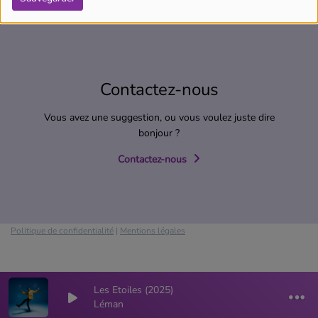
Contactez-nous
Vous avez une suggestion, ou vous voulez juste dire
bonjour ?
Contactez-nous
Politique de confidentialité
|
Mentions légales
Les Etoiles (2025)
Léman