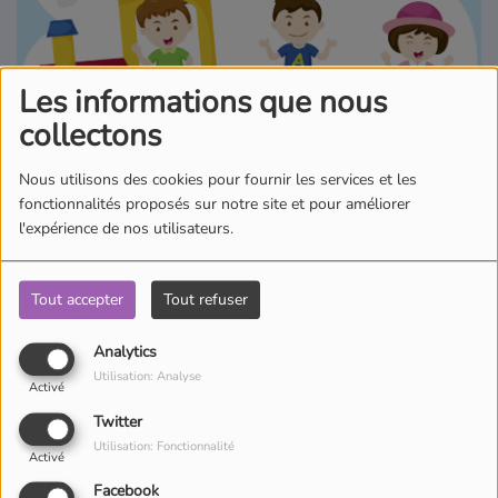
Où écouter Radio Pitchoun ?
Les informations que nous
Pitchoun Rédac
collectons
Qui sommes-nous ?
Nous utilisons des cookies pour fournir les services et les
fonctionnalités proposés sur notre site et pour améliorer
l'expérience de nos utilisateurs.
Contact
Tout accepter
Tout refuser
"Pirouette, Cacahuète" , "Une Souris Verte"... : Les plus célèbres
comptines pour les enfants sont à retrouver sur la Planète
Analytics
Comptines !
Utilisation: Analyse
Activé
Twitter
Utilisation: Fonctionnalité
Activé
Facebook