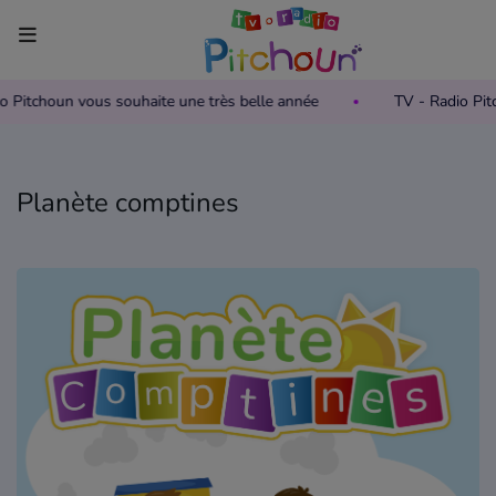
io Pitchoun vous souhaite une très belle année
TV - Radio Pi
Accueil
Télévision
Planète comptines
Grille des programmes TV
Replay TV Pitchoun
Où regarder TV Pitchoun ?
Radio
Grille des programmes Radio
Podcasts