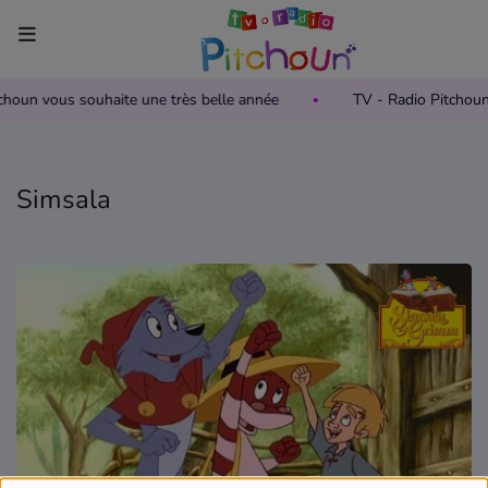
itchoun vous souhaite une très belle année
TV - Radio Pitchou
Accueil
Télévision
Simsala
Grille des programmes TV
Replay TV Pitchoun
Où regarder TV Pitchoun ?
Radio
Grille des programmes Radio
Podcasts