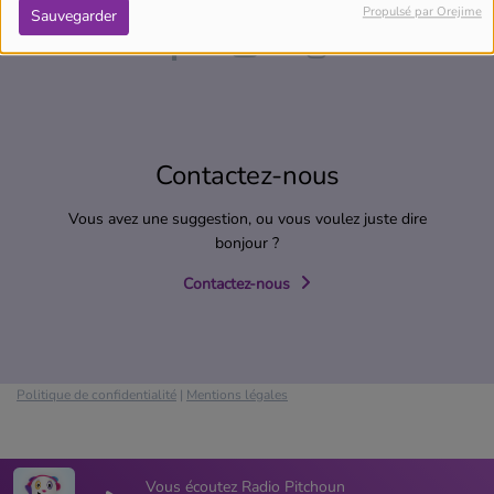
Propulsé par Orejime
Sauvegarder
Contactez-nous
Vous avez une suggestion, ou vous voulez juste dire
bonjour ?
Contactez-nous
Politique de confidentialité
|
Mentions légales
Vous écoutez Radio Pitchoun