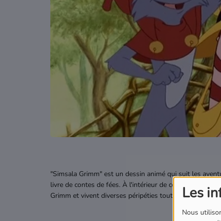
Podcasts
Où écouter Radio Pitchoun ?
Pitchoun Rédac
Qui sommes-nous ?
Contact
"Simsala Grimm" est un dessin animé qui suit les aventu
livre de contes de fées. À l'intérieur de ce monde magi
Les in
Grimm et vivent diverses péripéties tout en cherchant u
Nous utilison