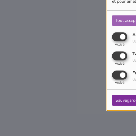
et pour améli
Tout accep
A
Ut
Activé
T
Ut
Activé
F
Ut
Activé
Sauvegard