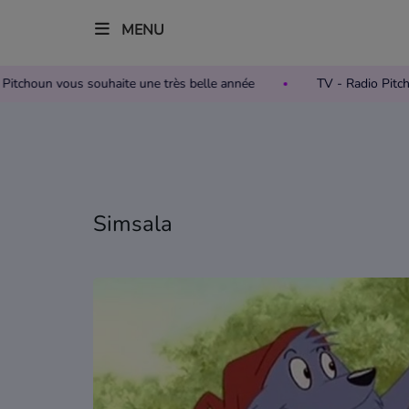
MENU
 Radio Pitchoun vous souhaite une très belle année
TV - Radio
Accueil
Télévision
Grille des programmes TV
Simsala
Replay TV Pitchoun
Où regarder TV Pitchoun ?
Radio
Grille des programmes Radio