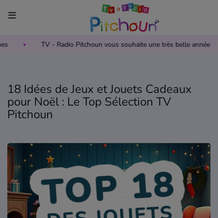
Pièces Jaunes
TV - Radio Pitchoun vous souhaite une très bell
Accueil
Télévision
18 Idées de Jeux et Jouets Cadeaux
Grille des programmes TV
pour Noël : Le Top Sélection TV
Pitchoun
Replay TV Pitchoun
Où regarder TV Pitchoun ?
Radio
Grille des programmes Radio
Podcasts