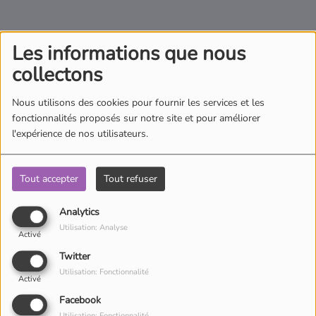
10. Casting and Painting Harry Potter
Les informations que nous
– SES Creative
collectons
Nous utilisons des cookies pour fournir les services et les
fonctionnalités proposés sur notre site et pour améliorer
l'expérience de nos utilisateurs.
Tout accepter
Tout refuser
Analytics
Utilisation: Analyse
Activé
Les fans de Harry Potter vont adorer ce kit qui permet de créer et
Twitter
de peindre leurs propres figurines du célèbre sorcier et de ses
Utilisation: Fonctionnalité
amis. Une activité manuelle qui allie créativité et passion pour
Activé
l’univers magique de Poudlard.
Facebook