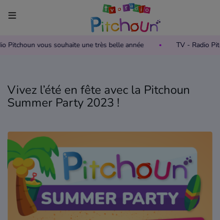
Radio Pitchoun vous souhaite une très belle année
TV - Radio 
Accueil
Télévision
Vivez l’été en fête avec la Pitchoun
Grille des programmes TV
Summer Party 2023 !
Replay TV Pitchoun
Où regarder TV Pitchoun ?
Radio
Grille des programmes Radio
Podcasts