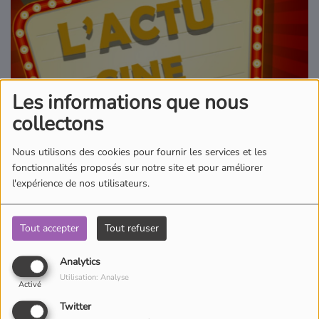
Où écouter Radio Pitchoun ?
Pitchoun Rédac
Les informations que nous
Qui sommes-nous ?
collectons
Nous utilisons des cookies pour fournir les services et les
Contact
fonctionnalités proposés sur notre site et pour améliorer
l'expérience de nos utilisateurs.
04 mai 2026 - 00:00
Tout accepter
Tout refuser
Écouter le podcast
Analytics
Vous ne savez jamais quel film regarder avec vos enfants ? Que ce
Utilisation: Analyse
Activé
soit à la maison ou au cinéma, Estevan vous dit tout sur les
Twitter
dernières sorties, dans l'actu ciné.