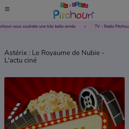
Pitchoun vous souhaite une très belle année
TV - Radio Pitcho
Accueil
Télévision
Astérix : Le Royaume de Nubie -
Grille des programmes TV
L'actu ciné
Replay TV Pitchoun
Où regarder TV Pitchoun ?
Radio
Grille des programmes Radio
Podcasts