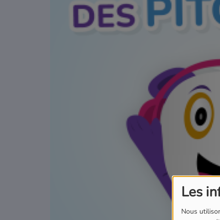
Podcasts
Où écouter Radio Pitchoun ?
Pitchoun Rédac
Qui sommes-nous ?
Contact
Les in
Nous utilison