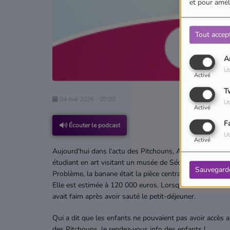
et pour améli
Tout accep
A
Ut
Activé
T
04 mai 2026 - 00:00
Ut
Activé
F
Écouter le podcast
Ut
Activé
Aujourd'hui dans l'actu des Pitchouns, Ambre nous em
étudiant en art visitant un musée de Séoul s'est fait u
Sauvegard
Problème, la banane était la pièce centrale d'une œuvre 
Elle est estimée à 120 000 euros. Lorsque le musée a 
avait faim après avoir sauté le petit-déjeuner.
Qui a dit que les enfants ne pouvaient pas avoir accès 
des Pitchouns, le rendez-vous info des enfants !