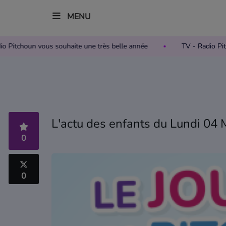
MENU
 Radio Pitchoun vous souhaite une très belle année
TV - Radi
Accueil
Télévision
Grille des programmes TV
L'actu des enfants du Lundi 04 
Replay TV Pitchoun
0
Où regarder TV Pitchoun ?
0
Radio
Grille des programmes Radio