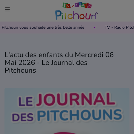
io Pitchoun vous souhaite une très belle année
TV - Radio Pit
Accueil
Télévision
L'actu des enfants du Mercredi 06
Grille des programmes TV
Mai 2026 - Le Journal des
Pitchouns
Replay TV Pitchoun
Où regarder TV Pitchoun ?
Radio
Grille des programmes Radio
Podcasts