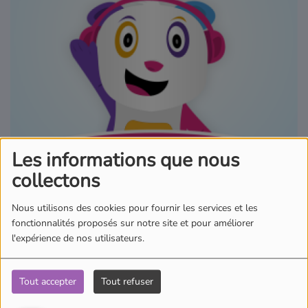
Où écouter Radio Pitchoun ?
Pitchoun Rédac
Qui sommes-nous ?
Contact
Les informations que nous
collectons
06 mai 2026 - 00:00
Nous utilisons des cookies pour fournir les services et les
fonctionnalités proposés sur notre site et pour améliorer
l'expérience de nos utilisateurs.
Écouter le podcast
Tout accepter
Tout refuser
Aujourd'hui dans l'actu des Pitchouns, Ambre nous emmène au
Tchad. Une lionne d'une espèce disparue réapparaît pour la