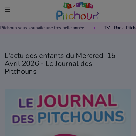
o Pitchoun vous souhaite une très belle année
TV - Radio Pitc
Accueil
Télévision
L'actu des enfants du Mercredi 15
Grille des programmes TV
Avril 2026 - Le Journal des
Pitchouns
Replay TV Pitchoun
Où regarder TV Pitchoun ?
Radio
Grille des programmes Radio
Podcasts