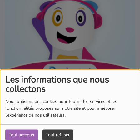
Où écouter Radio Pitchoun ?
Pitchoun Rédac
Qui sommes-nous ?
Contact
Les informations que nous
collectons
15 avril 2026 - 00:00
Nous utilisons des cookies pour fournir les services et les
fonctionnalités proposés sur notre site et pour améliorer
Écouter le podcast
l'expérience de nos utilisateurs.
Aujourd'hui dans l'actu des Pitchouns, Ambre nous emmène en
Tout accepter
Tout refuser
Afrique du Sud. Rudolf Erasmus pilotait un petit avion de tourisme