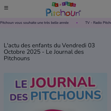
o Pitchoun vous souhaite une très belle année
TV - Radio Pitc
Accueil
Télévision
L'actu des enfants du Vendredi 03
Grille des programmes TV
Octobre 2025 - Le Journal des
Pitchouns
Replay TV Pitchoun
Où regarder TV Pitchoun ?
Radio
Grille des programmes Radio
Podcasts