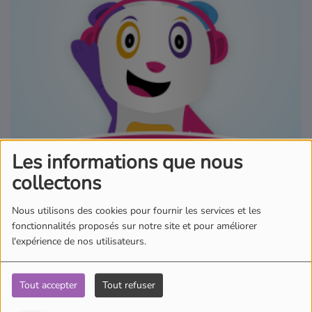
Où écouter Radio Pitchoun ?
Pitchoun Rédac
Qui sommes-nous ?
Contact
Les informations que nous
collectons
02 octobre 2025 - 22:00
Nous utilisons des cookies pour fournir les services et les
fonctionnalités proposés sur notre site et pour améliorer
l'expérience de nos utilisateurs.
Écouter le podcast
Tout accepter
Tout refuser
Aujourd'hui dans l'actu des Pitchouns, Ambre nous emmène en
Australie. Un pêcheur en eaux profondes connu sous le nom de