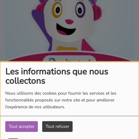
Où écouter Radio Pitchoun ?
Pitchoun Rédac
Qui sommes-nous ?
Contact
Les informations que nous
collectons
02 avril 2026 - 00:00
Nous utilisons des cookies pour fournir les services et les
fonctionnalités proposés sur notre site et pour améliorer
Écouter le podcast
l'expérience de nos utilisateurs.
Aujourd'hui dans l'actu des Pitchouns, Ambre nous emmène en
Tout accepter
Tout refuser
Italie. Les fonds marins abritent des espèces incroyables, parfois
effrayantes, qui peuvent surprendre quand elles remontent à la