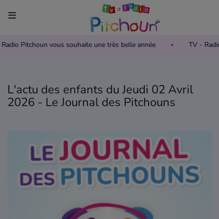
- Radio Pitchoun vous souhaite une très belle année
TV - Rad
Accueil
Télévision
L'actu des enfants du Jeudi 02 Avril
Grille des programmes TV
2026 - Le Journal des Pitchouns
Replay TV Pitchoun
Où regarder TV Pitchoun ?
Radio
Grille des programmes Radio
Podcasts