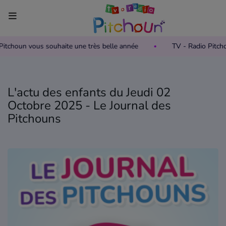
o Pitchoun vous souhaite une très belle année
TV - Radio Pitc
Accueil
Télévision
L'actu des enfants du Jeudi 02
Grille des programmes TV
Octobre 2025 - Le Journal des
Pitchouns
Replay TV Pitchoun
Où regarder TV Pitchoun ?
Radio
Grille des programmes Radio
Podcasts