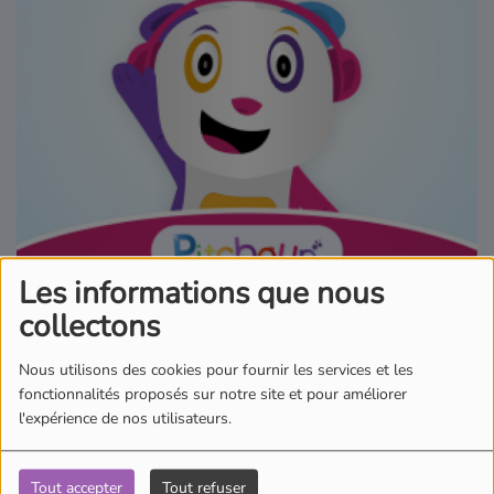
Où écouter Radio Pitchoun ?
Pitchoun Rédac
Qui sommes-nous ?
Contact
Les informations que nous
collectons
01 octobre 2025 - 22:00
Nous utilisons des cookies pour fournir les services et les
fonctionnalités proposés sur notre site et pour améliorer
Écouter le podcast
l'expérience de nos utilisateurs.
Aujourd'hui dans l'actu des Pitchouns, Ambre nous emmène à
Viennay. L’inédit concours de mangeurs de piment organisé, près
Tout accepter
Tout refuser