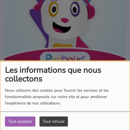
Où écouter Radio Pitchoun ?
Pitchoun Rédac
Qui sommes-nous ?
Contact
Les informations que nous
collectons
04 juin 2026 - 00:00
Nous utilisons des cookies pour fournir les services et les
fonctionnalités proposés sur notre site et pour améliorer
Écouter le podcast
l'expérience de nos utilisateurs.
Aujourd'hui dans l'actu des Pitchouns, Ambre nous emmène aux
Etats-Unis. Un ours braque une pâtisserie et déguste
Tout accepter
Tout refuser
tranquillement 60 cupcakes. Il était visiblement affamé et en