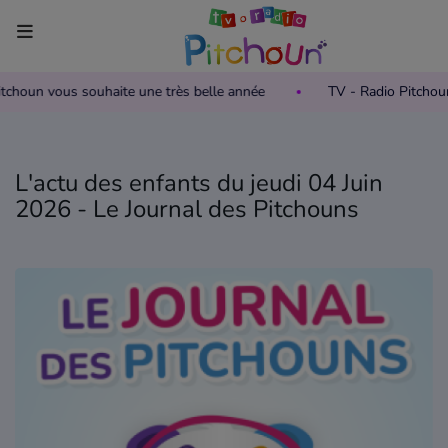
Pitchoun vous souhaite une très belle année
TV - Radio Pitcho
Accueil
Télévision
L'actu des enfants du jeudi 04 Juin
Grille des programmes TV
2026 - Le Journal des Pitchouns
Replay TV Pitchoun
Où regarder TV Pitchoun ?
Radio
Grille des programmes Radio
Podcasts