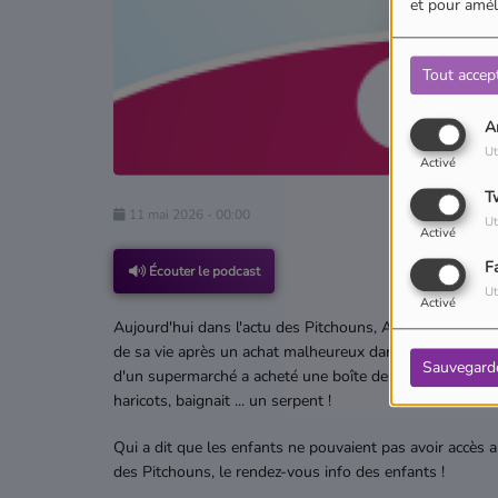
et pour améli
Tout accep
A
Ut
Activé
T
11 mai 2026 - 00:00
Ut
Activé
F
Écouter le podcast
Ut
Activé
Aujourd'hui dans l'actu des Pitchouns, Ambre nous em
de sa vie après un achat malheureux dans un supermarché
Sauvegard
d'un supermarché a acheté une boîte de conserve de hari
haricots, baignait ... un serpent !
Qui a dit que les enfants ne pouvaient pas avoir accès 
des Pitchouns, le rendez-vous info des enfants !