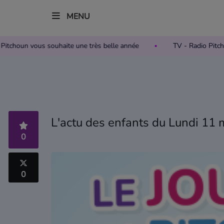
MENU
adio Pitchoun vous souhaite une très belle année
TV - Radio 
Accueil
Télévision
Grille des programmes TV
L'actu des enfants du Lundi 11 
Replay TV Pitchoun
0
Où regarder TV Pitchoun ?
0
Radio
Grille des programmes Radio