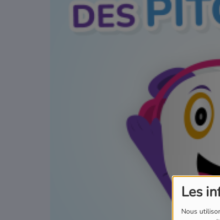
Podcasts
Où écouter Radio Pitchoun ?
Pitchoun Rédac
Qui sommes-nous ?
Contact
Les in
Nous utilison