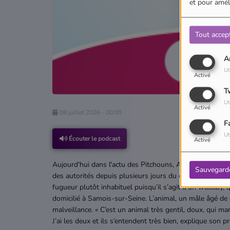
et pour améli
Tout accep
A
Ut
Activé
T
Ut
Activé
08 juillet 2026 - 00:00
F
Ut
Écouter le podcast
Activé
Aujourd'hui dans l'actu des Pitchouns, Ambre nous emmè
Sauvegard
des autorités depuis plusieurs jours du côté de forêt de
fugueur plutôt inhabituel puisqu’il s’agit d’un wallaby,
domicilié à Samois-sur-Seine. L’animal, un mâle âgé de 
malveillance. « C’est un animal très gentil, doux, qui ma
J’ai les deux et ils s’entendent très bien, explique son