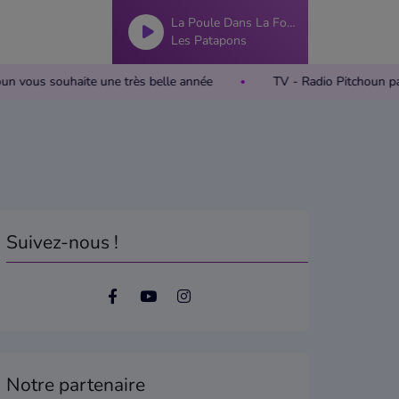
La Poule Dans La Foule (2017)
Les Patapons
itchoun vous souhaite une très belle année
TV - Radio Pitcho
Suivez-nous !
Notre partenaire