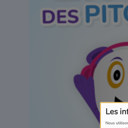
Podcasts
Où écouter Radio Pitchoun ?
Pitchoun Rédac
Qui sommes-nous ?
Contact
Les in
Nous utilison