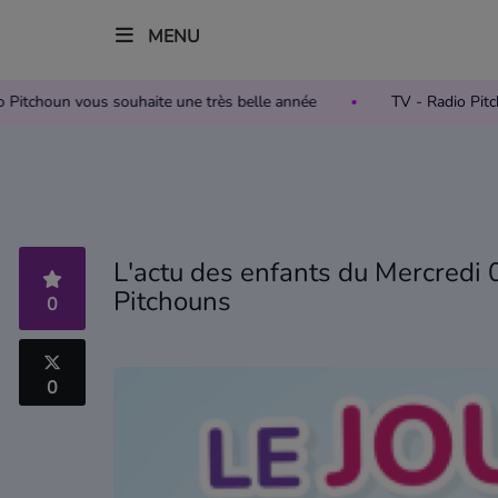
MENU
Radio Pitchoun vous souhaite une très belle année
TV - Radio
Accueil
Télévision
Grille des programmes TV
L'actu des enfants du Mercredi 0
Pitchouns
Replay TV Pitchoun
0
Où regarder TV Pitchoun ?
0
Radio
Grille des programmes Radio