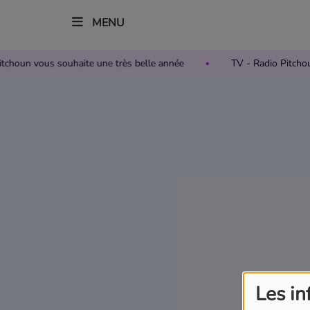
MENU
 Pitchoun vous souhaite une très belle année
TV - Radio Pitc
Accueil
Télévision
Grille des programmes TV
Replay TV Pitchoun
Où regarder TV Pitchoun ?
Radio
Les in
Grille des programmes Radio