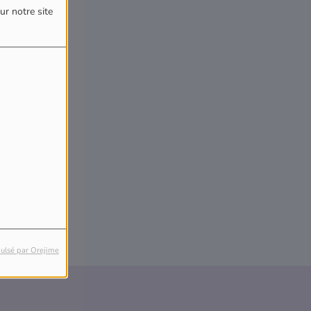
ur notre site
reur.
ulsé par Orejime