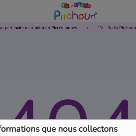
houn partenaire de l’opération Pièces Jaunes
TV - Radio Pitcho
40
formations que nous collectons