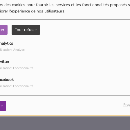
s des cookies pour fournir les services et les fonctionnalités proposés s
orer l'expérience de nos utilisateurs.
ter
Tout refuser
nalytics
ilisation: Analyse
, vous avez rencontré une er
witter
ilisation: Fonctionnalité
Il semble que la page que vous recherchez n’existe plus.
acebook
ilisation: Fonctionnalité
Prop
er