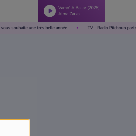
Vamo' A Bailar (2025)
Alma Zarza
un vous souhaite une très belle année
TV - Radio Pitchoun par
4