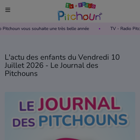
io Pitchoun vous souhaite une très belle année
TV - Radio Pi
Accueil
Télévision
L'actu des enfants du Vendredi 10
Grille des programmes TV
Juillet 2026 - Le Journal des
Pitchouns
Replay TV Pitchoun
Où regarder TV Pitchoun ?
Radio
Grille des programmes Radio
Podcasts