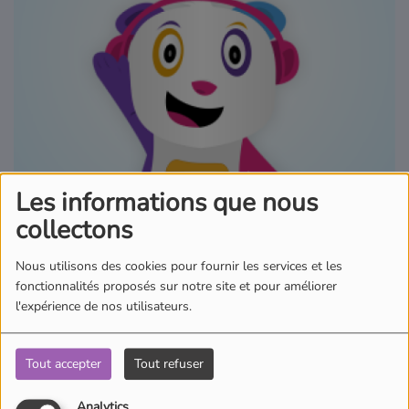
Où écouter Radio Pitchoun ?
Pitchoun Rédac
Qui sommes-nous ?
Les informations que nous
Contact
collectons
Nous utilisons des cookies pour fournir les services et les
06 juillet 2026 - 11:34
fonctionnalités proposés sur notre site et pour améliorer
l'expérience de nos utilisateurs.
Écouter le podcast
Tout accepter
Tout refuser
Aujourd'hui dans l'actu des Pitchouns, Ambre nous emmène en
Bolivie. Porté disparu par sa famille après une partie de chasse
Analytics