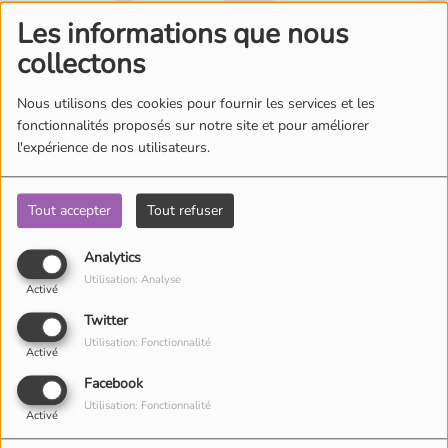
Où écouter Radio Pitchoun ?
Les informations que nous
collectons
Pitchoun Rédac
Nous utilisons des cookies pour fournir les services et les
fonctionnalités proposés sur notre site et pour améliorer
Oups, vous avez
l'expérience de nos utilisateurs.
Qui sommes-nous ?
rencontré une erreur.
Tout accepter
Tout refuser
Contact
Il semble que la page que vous recherchez n’existe plus.
Analytics
Utilisation: Analyse
Activé
Twitter
Utilisation: Fonctionnalité
Activé
Facebook
Utilisation: Fonctionnalité
Activé