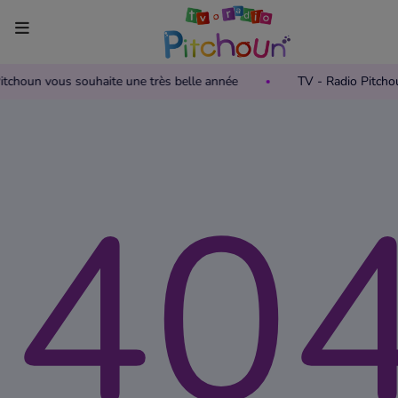
Pitchoun vous souhaite une très belle année
TV - Radio Pitcho
Accueil
Télévision
40
Grille des programmes TV
Replay TV Pitchoun
Où regarder TV Pitchoun ?
Radio
Grille des programmes Radio
Podcasts